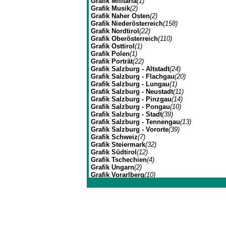
Grafik Militaria
(1)
Grafik Musik
(2)
Grafik Naher Osten
(2)
Grafik Niederösterreich
(158)
Grafik Nordtirol
(22)
Grafik Oberösterreich
(110)
Grafik Osttirol
(1)
Grafik Polen
(1)
Grafik Porträt
(22)
Grafik Salzburg - Altstadt
(24)
Grafik Salzburg - Flachgau
(20)
Grafik Salzburg - Lungau
(1)
Grafik Salzburg - Neustadt
(11)
Grafik Salzburg - Pinzgau
(14)
Grafik Salzburg - Pongau
(10)
Grafik Salzburg - Stadt
(39)
Grafik Salzburg - Tennengau
(13)
Grafik Salzburg - Vororte
(39)
Grafik Schweiz
(7)
Grafik Steiermark
(32)
Grafik Südtirol
(12)
Grafik Tschechien
(4)
Grafik Ungarn
(2)
Grafik Vorarlberg
(10)
Grafik Wien Gesamtansicht
(7)
Grafik Wien I
(3)
Johannes Müller | Franz-J
Grafik Wien II
(1)
Grafik Wien VII
(1)
Grafik Wien XIV
(3)
Grafik Wien XIX
(8)