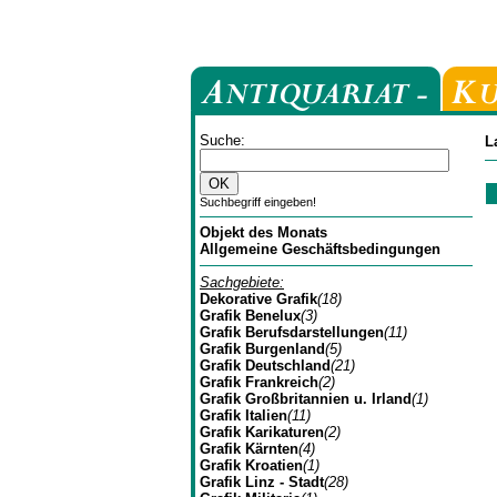
Suche:
L
Suchbegriff eingeben!
Objekt des Monats
Allgemeine Geschäftsbedingungen
Sachgebiete:
Dekorative Grafik
(18)
Grafik Benelux
(3)
Grafik Berufsdarstellungen
(11)
Grafik Burgenland
(5)
Grafik Deutschland
(21)
Grafik Frankreich
(2)
Grafik Großbritannien u. Irland
(1)
Grafik Italien
(11)
Grafik Karikaturen
(2)
Grafik Kärnten
(4)
Grafik Kroatien
(1)
Grafik Linz - Stadt
(28)