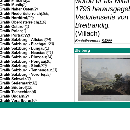
wurde er als Mita
Grafik Militaria
(1)
Grafik Musik
(2)
1798 herausgegeb
Grafik Naher Osten
(2)
Grafik Niederösterreich
(158)
Vedutenserie von
Grafik Nordtirol
(22)
Grafik Oberösterreich
(110)
Breitrandig.
Grafik Osttirol
(1)
Grafik Polen
(1)
(Villach)
Grafik Porträt
(22)
Grafik Salzburg - Altstadt
(24)
Bestellnummer:
S4866
Grafik Salzburg - Flachgau
(20)
Grafik Salzburg - Lungau
(1)
Bleiburg
Grafik Salzburg - Neustadt
(11)
Grafik Salzburg - Pinzgau
(14)
Grafik Salzburg - Pongau
(10)
Grafik Salzburg - Stadt
(39)
Grafik Salzburg - Tennengau
(13)
Grafik Salzburg - Vororte
(39)
Grafik Schweiz
(7)
Grafik Steiermark
(32)
Grafik Südtirol
(12)
Grafik Tschechien
(4)
Grafik Ungarn
(2)
Grafik Vorarlberg
(10)
Februar 1777 in G
Grafik Wien Gesamtansicht
(7)
Grafik Wien I
(3)
Johannes Müller | Franz-Josef-Strasse 19 | A-5020 Salzbu
Lithograf, Zeichne
Grafik Wien II
(1)
Grafik Wien VII
(1)
eigene lithografis
Grafik Wien XIV
(3)
Grafik Wien XIX
(8)