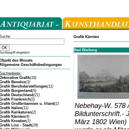
Suche:
Grafik Kärnten
Bad Bleiberg
Suchbegriff eingeben!
Objekt des Monats
Allgemeine Geschäftsbedingungen
Sachgebiete:
Dekorative Grafik
(18)
Grafik Benelux
(3)
Grafik Berufsdarstellungen
(11)
Grafik Burgenland
(5)
Grafik Deutschland
(21)
Grafik Frankreich
(2)
Grafik Großbritannien u. Irland
(1)
Nebehay-W. 578 / 
Grafik Italien
(11)
Bildunterschrift.-
Grafik Karikaturen
(2)
Grafik Kärnten
(4)
März 1802 Wien) 
Grafik Kroatien
(1)
Grafik Linz - Stadt
(28)