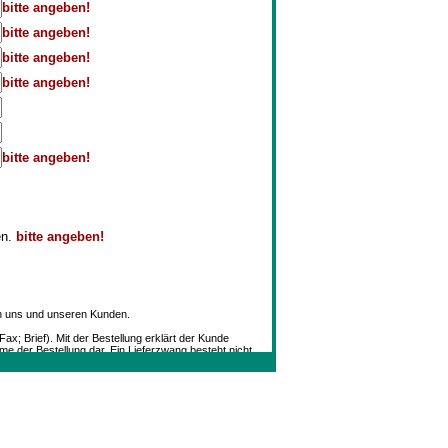
bitte angeben!
bitte angeben!
bitte angeben!
bitte angeben!
bitte angeben!
en.
bitte angeben!
en uns und unseren Kunden.
ax; Brief). Mit der Bestellung erklärt der Kunde
me der Bestellung dar. Ein Lieferzwang besteht nicht.
llsumme v. 150.- €, behalten wir uns eine Lieferung
fice@antiquariat-mueller.at
 angegeben, in einem ihrem Alter entsprechend guten
le Preise verstehen sich in EURO und beinhalten die
ndelt. Verpackungs- und Versandspesen, sowie
n. Sollte jedoch ein Objekt bereits verkauft sein,