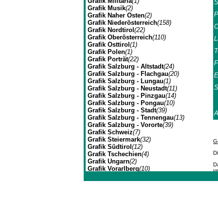
Grafik Militaria
(1)
S
Grafik Musik
(2)
P
Grafik Naher Osten
(2)
Grafik Niederösterreich
(158)
O
Grafik Nordtirol
(22)
Grafik Oberösterreich
(110)
L
Grafik Osttirol
(1)
T
Grafik Polen
(1)
Grafik Porträt
(22)
F
Grafik Salzburg - Altstadt
(24)
Grafik Salzburg - Flachgau
(20)
E
Grafik Salzburg - Lungau
(1)
S
Grafik Salzburg - Neustadt
(11)
Grafik Salzburg - Pinzgau
(14)
Grafik Salzburg - Pongau
(10)
Grafik Salzburg - Stadt
(39)
Grafik Salzburg - Tennengau
(13)
Grafik Salzburg - Vororte
(39)
Grafik Schweiz
(7)
Grafik Steiermark
(32)
G
Grafik Südtirol
(12)
D
Grafik Tschechien
(4)
Grafik Ungarn
(2)
Da
Grafik Vorarlberg
(10)
ve
Grafik Wien Gesamtansicht
(7)
B
p
Grafik Wien I
(3)
Johannes Müller | Franz-J
Grafik Wien II
(1)
Di
Grafik Wien VII
(1)
Zu
Grafik Wien XIV
(3)
g
Ve
Grafik Wien XIX
(8)
be