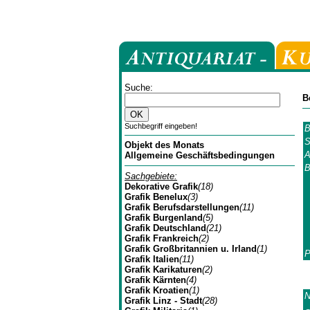
Suche:
B
Suchbegriff eingeben!
B
S
Objekt des Monats
A
Allgemeine Geschäftsbedingungen
B
Sachgebiete:
Dekorative Grafik
(18)
Grafik Benelux
(3)
Grafik Berufsdarstellungen
(11)
Grafik Burgenland
(5)
Grafik Deutschland
(21)
Grafik Frankreich
(2)
Grafik Großbritannien u. Irland
(1)
P
Grafik Italien
(11)
Grafik Karikaturen
(2)
Grafik Kärnten
(4)
Grafik Kroatien
(1)
N
Grafik Linz - Stadt
(28)