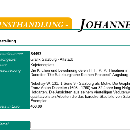
estellung
estellnummer
S4493
achgebiet
Grafik Salzburg - Altstadt
utor
Kajetanerplatz
eschreibung
Die Kirchen und bewohnung deren H: H: P: P: Theatiner in 
Danreiter "Die Saltzburgische Kirchen-Prospect" Augsburg
Nebehay-W. 131, 1.Serie 9 - Salzburg als Motiv. Die Graph
Franz Anton Danreiter (1695 - 1760) war 32 Jahre lang Hofgä
Hofgärten. Die Ansichten aus seinem vierteiligen Veduten
qualitätvollsten Arbeiten die das barocke Stadtbild von Sal
Exemplar.
reis in Euro
450,00
ame*